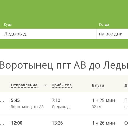
Куда
Когда
на все дни
Воротынец пгт АВ до Леды
Отправление
Прибытие
В пути
Воротынец — Ледырь ч/з Шокино 106
5:45
7:10
1 ч 25 мин
Воротынец пгт АВ
Ледырь д.
32 км
с 
Воротынец — Ледырь ч/з Шокино 106
12:00
13:26
1 ч 26 мин
С