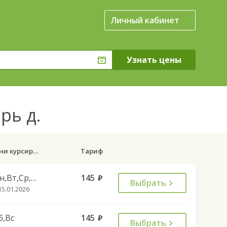
Личный кабинет
рь д.
Дни курсирования
Тариф
Пн,Вт,Ср,Пт,Вс
145
руб.
Выбрать
15.01.2026
б,Вс
145
руб.
Выбрать