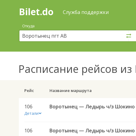
Bilet.do
—
Bilet.do
Поиск
Служба поддержки
и
покупка
Откуда
билетов
на
автобус
онлайн
Расписание рейсов
из 
Рейс
Название маршрута
106
Детали
106