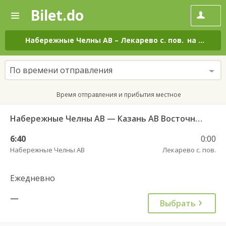
Bilet.do
—
Bilet.do
Поиск
и
покупка
Набережные Челны АВ
–
Лекарево с. пов.
на все дни
билетов
на
автобус
По времени отправления
онлайн
Время отправления и прибытия местное
Набережные Челны АВ — Казань АВ Восточный 535
6:40
0:00
Набережные Челны АВ
Лекарево с. пов.
Ежедневно
—
Выбрать