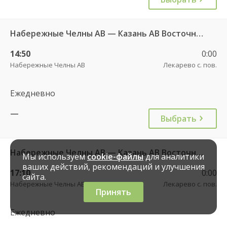
Набережные Челны АВ — Казань АВ Восточный 535
14:50
0:00
Набережные Челны АВ
Лекарево с. пов.
Ежедневно
—
Выбрать
Набережные Челны АВ — Казань АВ Восточный 535
Мы используем
cookie-файлы
для аналитики
ваших действий, рекомендаций и улучшения
17:10
0:00
сайта.
Набережные Челны АВ
Лекарево с. пов.
Принять
Ежедневно