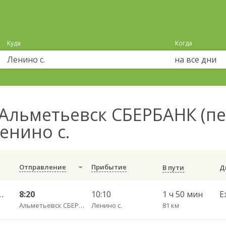
Куда
Когда
на все дни
Альметьевск СБЕРБАНК (п
енино с.
Отправление
Прибытие
В пути
ь ч/з Чистополь АВ 694
8:20
10:10
1 ч 50 мин
Е
Альметьевск СБЕРБАНК (пересечение улиц Ленина/Аминова)
Ленино с.
81 км