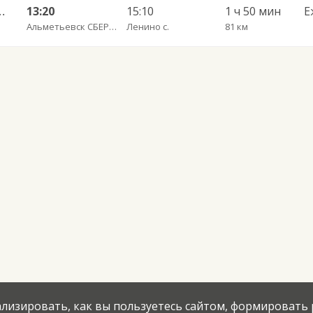
ь ч/з Чистополь АВ 694
13:20
15:10
1 ч 50 мин
Е
Альметьевск СБЕРБАНК (пересечение улиц Ленина/Аминова)
Ленино с.
81 км
нализировать, как вы пользуетесь сайтом, формировать