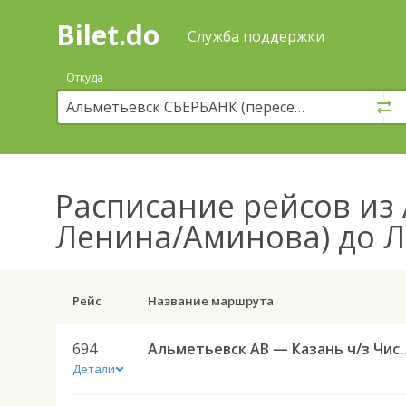
Bilet.do
—
Bilet.do
Поиск
Служба поддержки
и
покупка
Откуда
билетов
на
автобус
онлайн
Расписание рейсов
из 
Ленина/Аминова) до Л
Рейс
Название маршрута
694
Альметьевск АВ — Казан
Детали