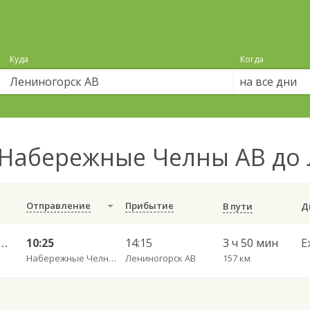
Куда
Когда
на все дни
Набережные Челны АВ до
Отправление
Прибытие
В пути
е Челны АВ — Лениногорск АВ 709
10:25
14:15
3 ч 50 мин
Е
Набережные Челны АВ
Лениногорск АВ
157 км