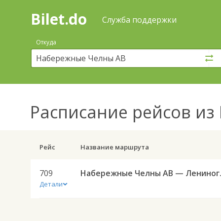
Bilet.do
—
Bilet.do
Поиск
Служба поддержки
и
покупка
Откуда
билетов
на
автобус
онлайн
Расписание рейсов
из 
Рейс
Название маршрута
709
Набережны
Детали