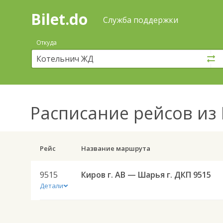
Bilet.do
—
Bilet.do
Поиск
Служба поддержки
и
покупка
Откуда
билетов
на
автобус
онлайн
Расписание рейсов
из 
Рейс
Название маршрута
9515
Киров г. АВ — Шарья г. ДКП 9515
Детали