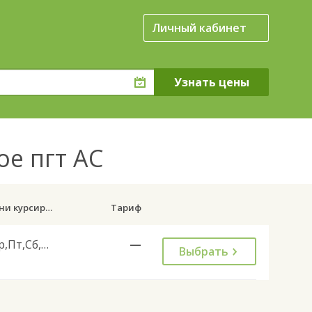
Личный кабинет
ое пгт АС
Дни курсирования
Тариф
Ср,Пт,Сб,Вс
—
Выбрать