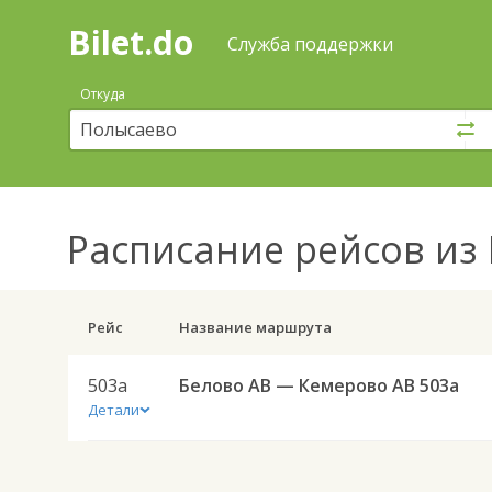
Bilet.do
—
Bilet.do
Поиск
Служба поддержки
и
покупка
Откуда
билетов
на
автобус
онлайн
Расписание рейсов
из 
Рейс
Название маршрута
503а
Белово АВ — Кемерово АВ 503а
Детали