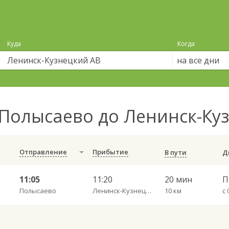
Куда
Когда
на все дни
Полысаево до Ленинск-Ку
Отправление
Прибытие
В пути
11:05
11:20
20 мин
Полысаево
Ленинск-Кузнецкий АВ
10 км
с 