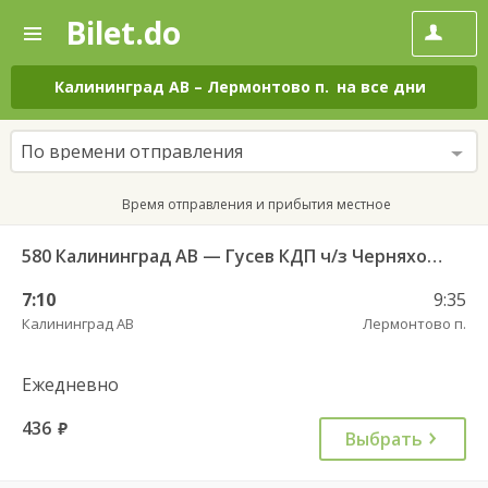
Bilet.do
—
Bilet.do
Поиск
и
покупка
Калининград АВ
–
Лермонтово п.
на все дни
билетов
на
автобус
По времени отправления
онлайн
Время отправления и прибытия местное
580 Калининград АВ — Гусев КДП ч/з Черняховск АС
7:10
9:35
Калининград АВ
Лермонтово п.
Ежедневно
436
руб.
Выбрать