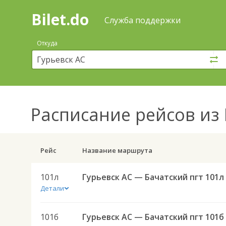
Bilet.do
—
Bilet.do
Поиск
Служба поддержки
и
покупка
Откуда
билетов
на
автобус
онлайн
Расписание рейсов
из 
Рейс
Название маршрута
101л
Гурьевск АС — Бачатский пгт 101л
Детали
101б
Гурьевск АС — Бачатский пгт 101б