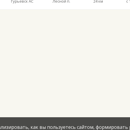
Гурьевск АС
Лесной п.
24 км
с 
нализировать, как вы пользуетесь сайтом, формировать