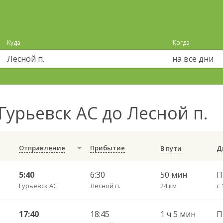
Куда
Когда
на все дни
Гурьевск АС до Лесной п.
Отправление
Прибытие
В пути
5:40
6:30
50 мин
Гурьевск АС
Лесной п.
24 км
с 
17:40
18:45
1 ч 5 мин