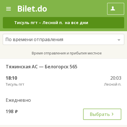
Bilet.do
—
Bilet.do
Поиск
и
покупка
Тисуль пгт
–
Лесной п.
на все дни
билетов
на
автобус
По времени отправления
онлайн
Время отправления и прибытия местное
Тяжинская АС — Белогорск 565
18:10
20:03
Тисуль пгт
Лесной п.
Ежедневно
198
руб.
Выбрать