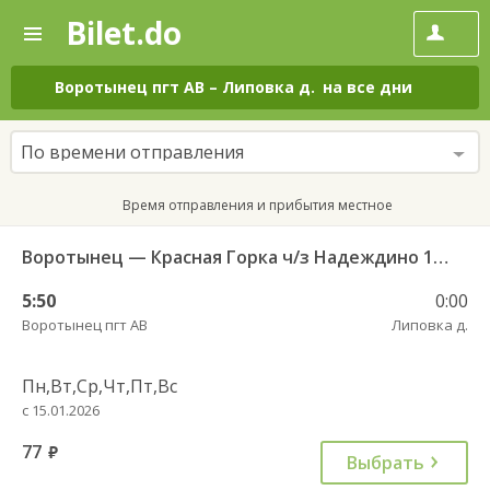
Bilet.do
—
Bilet.do
Поиск
и
покупка
Воротынец пгт АВ
–
Липовка д.
на все дни
билетов
на
автобус
По времени отправления
онлайн
Время отправления и прибытия местное
Воротынец — Красная Горка ч/з Надеждино 103
5:50
0:00
Воротынец пгт АВ
Липовка д.
Пн,Вт,Ср,Чт,Пт,Вс
с 15.01.2026
77
руб.
Выбрать