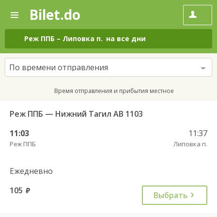
Bilet.do
—
Bilet.do
Поиск
и
покупка
Реж ППБ
–
Липовка п.
на все дни
билетов
на
автобус
По времени отправления
онлайн
Время отправления и прибытия местное
Реж ППБ — Нижний Тагил АВ 1103
11:03
11:37
Реж ППБ
Липовка п.
Ежедневно
105
руб.
Выбрать