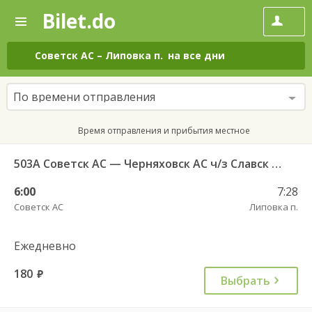
Bilet.do
—
Bilet.do
Поиск
и
покупка
Советск АС
–
Липовка п.
на все дни
билетов
на
автобус
По времени отправления
онлайн
Время отправления и прибытия местное
503А Советск АС — Черняховск АС ч/з Славск КДП, Большаково п.
6:00
7:28
Советск АС
Липовка п.
Ежедневно
180
руб.
Выбрать