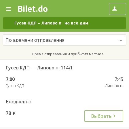
Bilet.do
—
Bilet.do
Поиск
и
покупка
Гусев КДП
–
Липово п.
на все дни
билетов
на
автобус
По времени отправления
онлайн
Время отправления и прибытия местное
Гусев КДП — Липово п. 114Л
7:00
7:45
Гусев КДП
Липово п.
Ежедневно
78
руб.
Выбрать