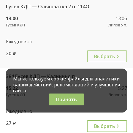
Гусев КДП — Ольховатка 2 п. 114О
13:00
13:06
Гусев КДП
Липово п.
Ежедневно
20
руб.
Выбрать
384 Гусев КДП — Калинино п.
Мы используем
cookie-файлы
для аналитики
ваших действий, рекомендаций и улучшения
15:22
15:27
сайта.
Гусев КДП
Липово п.
Принять
Ежедневно
27
руб.
Выбрать