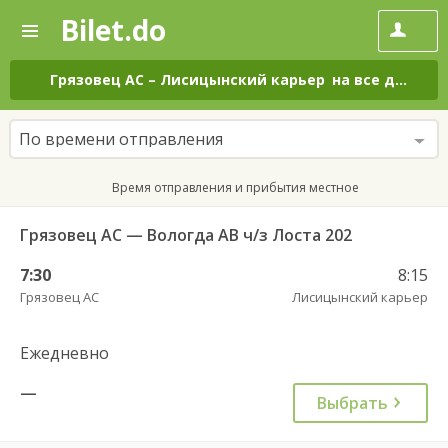
Bilet.do
—
Bilet.do
Поиск
и
покупка
Грязовец АС
–
Лисицынский карьер
на все дни
билетов
на
автобус
По времени отправления
онлайн
Время отправления и прибытия местное
Грязовец АС — Вологда АВ ч/з Лоста 202
7:30
8:15
Грязовец АС
Лисицынский карьер
Ежедневно
—
Выбрать