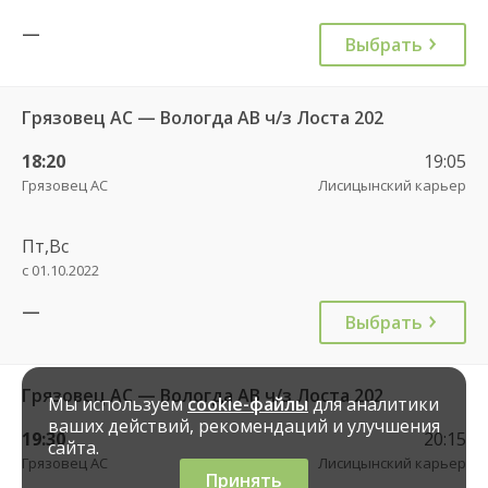
—
Выбрать
Грязовец АС — Вологда АВ ч/з Лоста 202
18:20
19:05
Грязовец АС
Лисицынский карьер
Пт,Вс
с 01.10.2022
—
Выбрать
Грязовец АС — Вологда АВ ч/з Лоста 202
Мы используем
cookie-файлы
для аналитики
ваших действий, рекомендаций и улучшения
19:30
20:15
сайта.
Грязовец АС
Лисицынский карьер
Принять