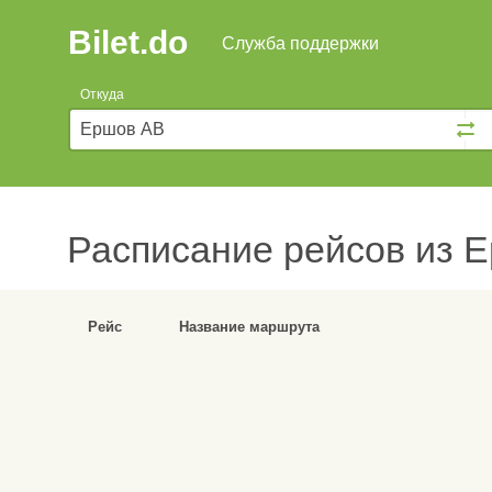
Bilet.do
—
Bilet.do
Поиск
Служба поддержки
и
покупка
Откуда
билетов
на
автобус
онлайн
Расписание рейсов
из Е
Рейс
Название маршрута