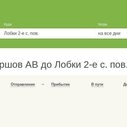
Куда
Когда
на все дни
ршов АВ до Лобки 2-е с. пов
Отправление
Прибытие
В пути