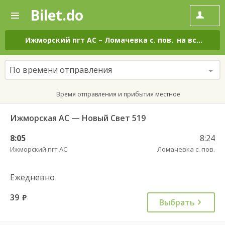
Bilet.do
—
Bilet.do
Поиск
и
покупка
Ижморский пгт АС
–
Ломачевка с. пов.
на все дни
билетов
на
автобус
По времени отправления
онлайн
Время отправления и прибытия местное
Ижморская АС — Новый Свет 519
8:05
8:24
Ижморский пгт АС
Ломачевка с. пов.
Ежедневно
39
руб.
Выбрать