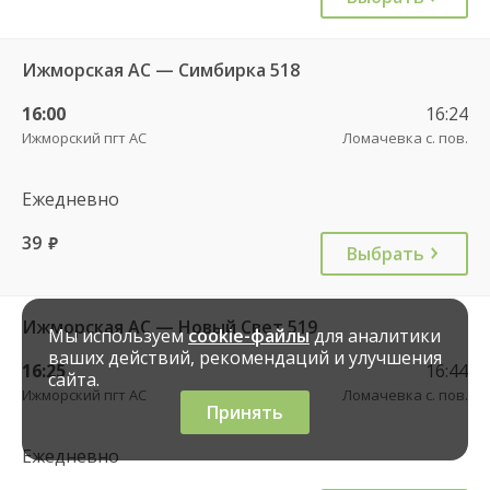
Ижморская АС — Симбирка 518
16:00
16:24
Ижморский пгт АС
Ломачевка с. пов.
Ежедневно
39
руб.
Выбрать
Ижморская АС — Новый Свет 519
Мы используем
cookie-файлы
для аналитики
ваших действий, рекомендаций и улучшения
16:25
16:44
сайта.
Ижморский пгт АС
Ломачевка с. пов.
Принять
Ежедневно