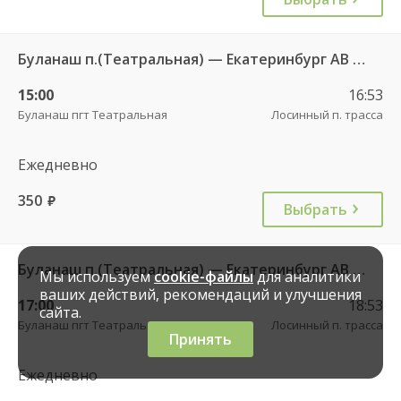
Буланаш п.(Театральная) — Екатеринбург АВ Северный 523
15:00
16:53
Буланаш пгт Театральная
Лосинный п. трасса
Ежедневно
350
руб.
Выбрать
Буланаш п.(Театральная) — Екатеринбург АВ Северный 523
Мы используем
cookie-файлы
для аналитики
ваших действий, рекомендаций и улучшения
17:00
18:53
сайта.
Буланаш пгт Театральная
Лосинный п. трасса
Принять
Ежедневно