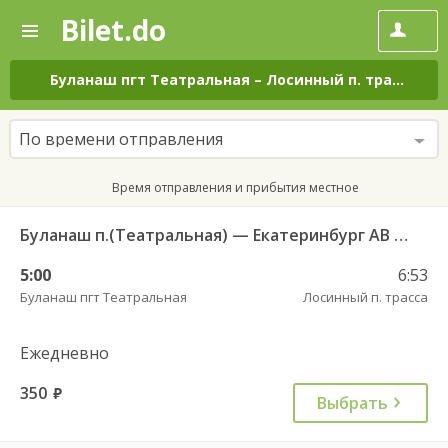
Bilet.do
—
Bilet.do
Поиск
и
покупка
Буланаш пгт Театральная
–
Лосинный п. трасса
на
билетов
на
автобус
По времени отправления
онлайн
Время отправления и прибытия местное
Буланаш п.(Театральная) — Екатеринбург АВ Северный 523
5:00
6:53
Буланаш пгт Театральная
Лосинный п. трасса
Ежедневно
350
руб.
Выбрать