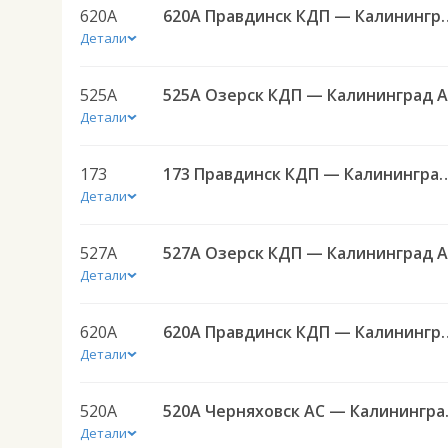
620А
620А Правдинск КДП
Детали
525А
5
Детали
173
173 Правдинск КДП — Ка
Детали
527А
5
Детали
620А
620А Правдинск КДП
Детали
520А
520А Чер
Детали