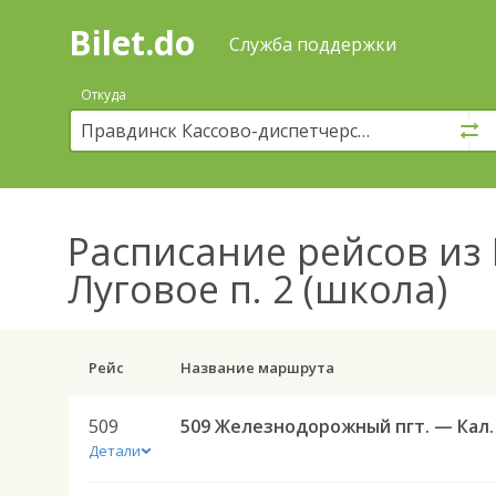
Bilet.do
—
Bilet.do
Поиск
Служба поддержки
и
покупка
Откуда
билетов
на
автобус
онлайн
Расписание рейсов
из 
Луговое п. 2 (школа)
Рейс
Название маршрута
509
509 Железнодорожный пгт. —
Детали