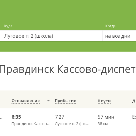
Куда
Когда
на все дни
Правдинск Кассово-диспет
Отправление
Прибытие
В пути
 Калининград АВ ч/з Правдинск КДП
6:35
7:27
57 мин
Е
Правдинск Кассово-диспетчерский пункт
Луговое п. 2 (школа)
38 км