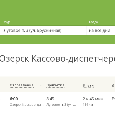
Куда
Когда
на все дни
Озерск Кассово-диспетчер
Отправление
Прибытие
В пути
25А Озерск КДП — Калининград АВ ч/з Правдинск КДП
6:00
8:45
2 ч 45 мин
Е
Озерск Кассово-диспетчерский пункт
Луговое п. 3 (ул. Брусничная)
114 км