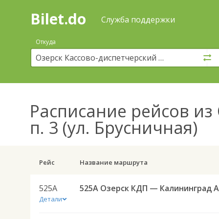
Bilet.do
—
Bilet.do
Поиск
Служба поддержки
и
покупка
Откуда
билетов
на
автобус
онлайн
Расписание рейсов
из 
п. 3 (ул. Брусничная)
Рейс
Название маршрута
525А
5
Детали