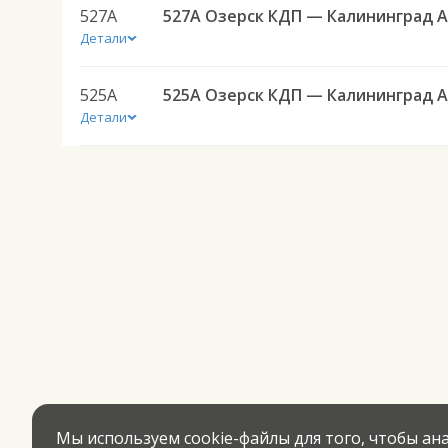
527А
5
Детали
525А
5
Детали
Мы используем cookie-файлы для того, чтобы а