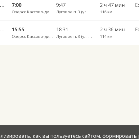
27А Озерск КДП — Калининград АВ ч/з Правдинск КДП
7:00
9:47
2 ч 47 мин
Е
Озерск Кассово-диспетчерский пункт
Луговое п. 3 (ул. Брусничная)
116 км
25А Озерск КДП — Калининград АВ ч/з Правдинск КДП
15:55
18:31
2 ч 36 мин
Е
Озерск Кассово-диспетчерский пункт
Луговое п. 3 (ул. Брусничная)
114 км
нализировать, как вы пользуетесь сайтом, формировать