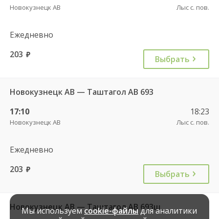
Новокузнецк АВ
Лыс с. пов.
Ежедневно
203
руб.
Выбрать
Новокузнецк АВ — Таштагол АВ 693
17:10
18:23
Новокузнецк АВ
Лыс с. пов.
Ежедневно
203
руб.
Выбрать
Новокузнецк АВ — Таштагол АВ 693ш
Мы используем
cookie-файлы
для аналитики