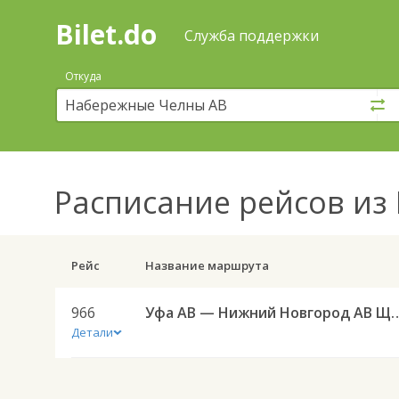
Bilet.do
—
Bilet.do
Поиск
Служба поддержки
и
покупка
Откуда
билетов
на
автобус
онлайн
Расписание рейсов
из 
Рейс
Название маршрута
966
Уфа АВ — Нижний Новгород А
Детали