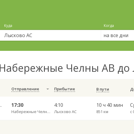
Куда
Когда
на все дни
Набережные Челны АВ до
Отправление
Прибытие
В пути
В Щербинки 966
17:30
4:10
10 ч 40 мин
С
Набережные Челны АВ
Лысково АС
851 км
с 