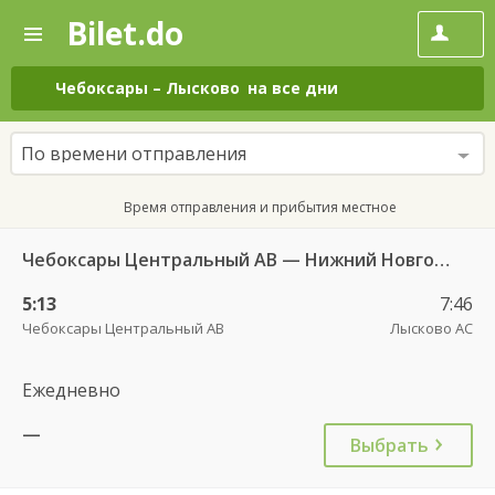
Bilet.do
—
Bilet.do
Поиск
и
покупка
Чебоксары
–
Лысково
на все дни
билетов
на
автобус
По времени отправления
онлайн
Время отправления и прибытия местное
Чебоксары Центральный АВ — Нижний Новгород АВ Щербинки 501
5:13
7:46
Чебоксары Центральный АВ
Лысково АС
Ежедневно
—
Выбрать