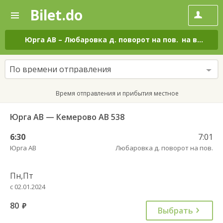
Bilet.do
—
Bilet.do
Поиск
и
покупка
Юрга АВ
–
Любаровка д. поворот на пов.
на все дни
билетов
на
автобус
По времени отправления
онлайн
Время отправления и прибытия местное
Юрга АВ — Кемерово АВ 538
6:30
7:01
Юрга АВ
Любаровка д. поворот на пов.
Пн,Пт
с 02.01.2024
80
руб.
Выбрать