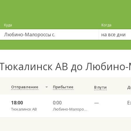
Куда
Когда
на все дни
Тюкалинск АВ до Любино-
Отправление
Прибытие
В пути
18:00
0:00
—
Е
Тюкалинск АВ
Любино-Малороссы с.