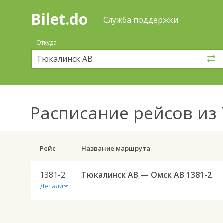
Bilet.do
—
Bilet.do
Поиск
Служба поддержки
и
покупка
Откуда
билетов
на
автобус
онлайн
Расписание рейсов
из 
Рейс
Название маршрута
1381-2
Тюкалинск АВ — Омск АВ 1381-2
Детали