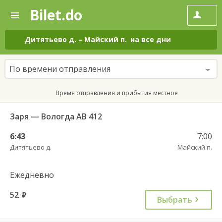
Bilet.do
—
Bilet.do
Поиск
и
покупка
Дитятьево д.
–
Майский п.
на все дни
билетов
на
автобус
По времени отправления
онлайн
Время отправления и прибытия местное
Заря — Вологда АВ 412
6:43
7:00
Дитятьево д.
Майский п.
Ежедневно
52
руб.
Выбрать