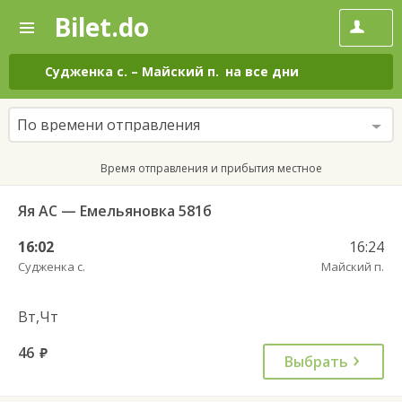
Bilet.do
—
Bilet.do
Поиск
и
покупка
Судженка с.
–
Майский п.
на все дни
билетов
на
автобус
По времени отправления
онлайн
Время отправления и прибытия местное
Яя АС — Емельяновка 581б
16:02
16:24
Судженка с.
Майский п.
Вт,Чт
46
руб.
Выбрать