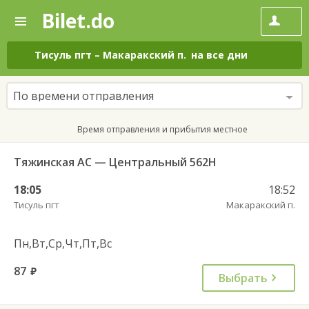
Bilet.do
—
Bilet.do
Поиск
и
покупка
Тисуль пгт
–
Макаракский п.
на все дни
билетов
на
автобус
По времени отправления
онлайн
Время отправления и прибытия местное
Тяжинская АС — Центральный 562Н
18:05
18:52
Тисуль пгт
Макаракский п.
Пн,Вт,Ср,Чт,Пт,Вс
87
руб.
Выбрать