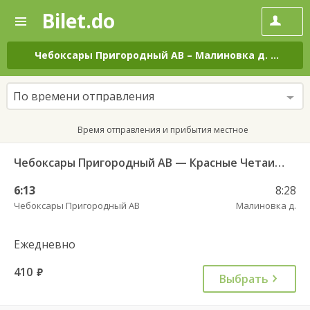
Bilet.do
—
Bilet.do
Поиск
и
покупка
Чебоксары Пригородный АВ
–
Малиновка д.
на все
билетов
на
автобус
По времени отправления
онлайн
Время отправления и прибытия местное
Чебоксары Пригородный АВ — Красные Четаи с. ДКП ч/з Аликово с. ДКП 753
6:13
8:28
Чебоксары Пригородный АВ
Малиновка д.
Ежедневно
410
руб.
Выбрать