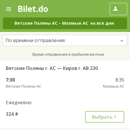
Bilet.do
—
Bilet.do
Поиск
и
покупка
Вятские Поляны АС
–
Малмыж АС
на все дни
билетов
на
автобус
По времени отправления
онлайн
Время отправления и прибытия местное
Вятские Поляны г. АС — Киров г. АВ 230
7:30
8:35
Вятские Поляны АС
Малмыж АС
Ежедневно
324
руб.
Выбрать