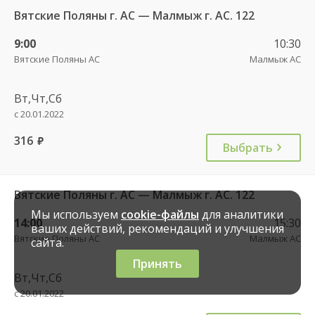
Вятские Поляны г. АС — Малмыж г. АС. 122
9:00
10:30
Вятские Поляны АС
Малмыж АС
Вт,Чт,Сб
с 20.01.2022
316
руб.
Выбрать
Вятские Поляны г. АС — Малмыж г. АС. 122
Мы используем
cookie-файлы
для аналитики
14:00
15:30
ваших действий, рекомендаций и улучшения
Вятские Поляны АС
Малмыж АС
сайта.
Принять
Вт,Чт,Сб
с 20.01.2022