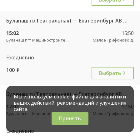
Буланаш п.(Театральная) — Екатеринбург АВ Северный 523
15:02
15:50
Буланаш пгт Машиностроителей
Малое Трифоново д.
Ежедневно
100
руб.
Выбрать
Буланаш п.(Театральная) — Екатеринбург АВ Северный 523
Мы используем
cookie-файлы
для аналитики
ваших действий, рекомендаций и улучшения
17:02
17:50
сайта.
Буланаш пгт Машиностроителей
Малое Трифоново д.
Принять
Ежедневно