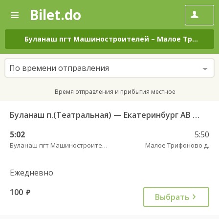
Bilet.do
—
Bilet.do
Поиск
и
покупка
Буланаш пгт Машиностроителей
–
Малое Трифоново д.
билетов
на
автобус
По времени отправления
онлайн
Время отправления и прибытия местное
Буланаш п.(Театральная) — Екатеринбург АВ Северный 523
5:02
5:50
Буланаш пгт Машиностроителей
Малое Трифоново д.
Ежедневно
100
руб.
Выбрать