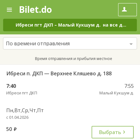
Bilet.do
—
Bilet.do
Поиск
и
покупка
Ибреси пгт ДКП
–
Малый Кукшум д.
на все дни
билетов
на
автобус
По времени отправления
онлайн
Время отправления и прибытия местное
Ибреси п. ДКП — Верхнее Кляшево д. 188
7:40
7:55
Ибреси пгт ДКП
Малый Кукшум д.
Пн,Вт,Ср,Чт,Пт
с 01.04.2026
50
руб.
Выбрать