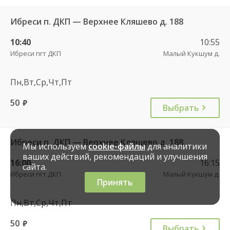
Ибреси п. ДКП — Верхнее Кляшево д. 188
10:40
10:55
Ибреси пгт ДКП
Малый Кукшум д.
Пн,Вт,Ср,Чт,Пт
50
руб.
Выбрать
Ибреси п. ДКП — Верхнее Кляшево д. 188
Мы используем
cookie-файлы
для аналитики
ваших действий, рекомендаций и улучшения
16:00
16:15
сайта.
Ибреси пгт ДКП
Малый Кукшум д.
Принять
Пн,Вт,Ср,Чт,Пт
50
руб.
Выбрать