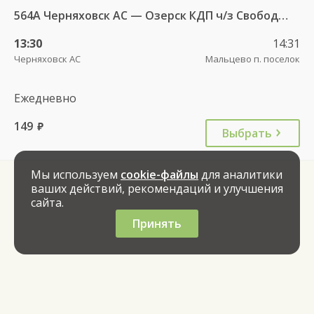
564А Черняховск АС — Озерск КДП ч/з Свобода п., Липки п.
13:30
14:31
Черняховск АС
Мальцево п. поселок
Ежедневно
149
руб.
Выбрать
Мы используем
cookie-файлы
для аналитики
ваших действий, рекомендаций и улучшения
сайта.
Принять