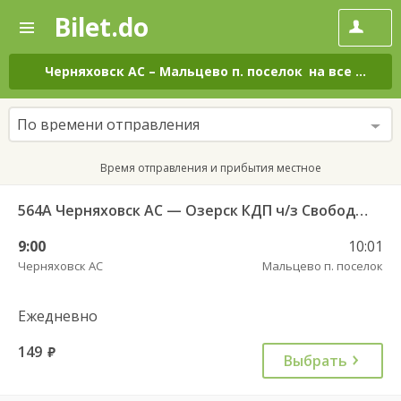
Bilet.do
—
Bilet.do
Поиск
и
покупка
Черняховск АС
–
Мальцево п. поселок
на все дни
билетов
на
автобус
По времени отправления
онлайн
Время отправления и прибытия местное
564А Черняховск АС — Озерск КДП ч/з Свобода п., Липки п.
9:00
10:01
Черняховск АС
Мальцево п. поселок
Ежедневно
149
руб.
Выбрать