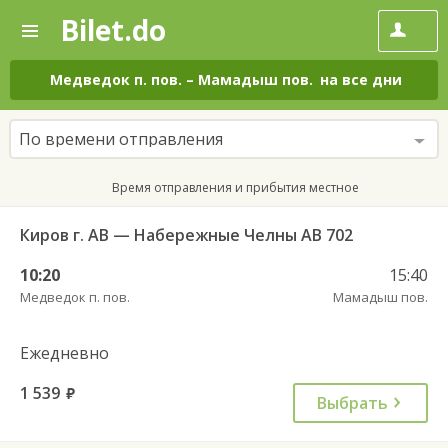
Bilet.do
—
Bilet.do
Поиск
и
покупка
Медведок п. пов.
–
Мамадыш пов.
на все дни
билетов
на
автобус
По времени отправления
онлайн
Время отправления и прибытия местное
Киров г. АВ — Набережные Челны АВ 702
10:20
15:40
Медведок п. пов.
Мамадыш пов.
Ежедневно
1 539
руб.
Выбрать