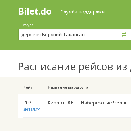
Bilet.do
—
Bilet.do
Поиск
Служба поддержки
и
покупка
Откуда
билетов
на
автобус
онлайн
Расписание рейсов
из
Рейс
Название маршрута
702
Киров г. АВ
Детали