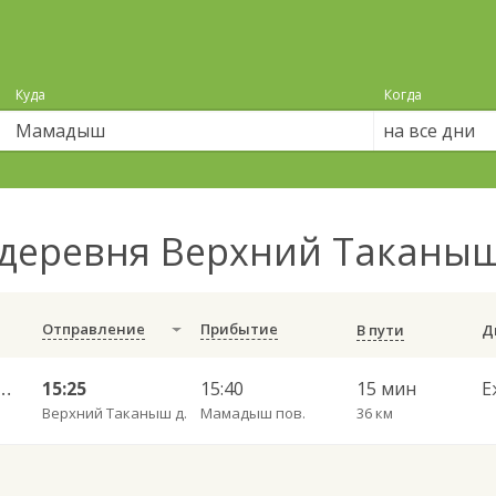
Куда
Когда
на все дни
 деревня Верхний Такан
Отправление
Прибытие
В пути
 — Набережные Челны АВ 702
15:25
15:40
15 мин
Е
Верхний Таканыш д.
Мамадыш пов.
36 км