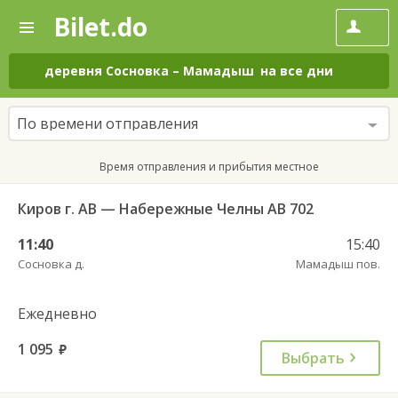
Bilet.do
—
Bilet.do
Поиск
и
покупка
деревня Сосновка
–
Мамадыш
на все дни
билетов
на
автобус
По времени отправления
онлайн
Время отправления и прибытия местное
Киров г. АВ — Набережные Челны АВ 702
11:40
15:40
Сосновка д.
Мамадыш пов.
Ежедневно
1 095
руб.
Выбрать