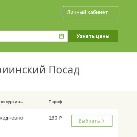
Личный кабинет
риинский Посад
Дни курсирования
Тариф
жедневно
230
руб.
Выбрать