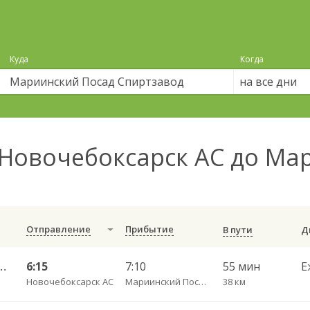
Куда
Когда
на все дни
Новочебоксарск АС до Ма
Отправление
Прибытие
В пути
 — Спиртзавод(Мариинский Посад) 236
6:15
7:10
55 мин
Е
Новочебоксарск АС
Мариинский Посад Спиртзавод
38 км