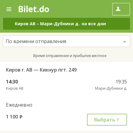
Bilet.do
—
Bilet.do
Поиск
и
покупка
Киров АВ
–
Мари-Дубники д.
на все дни
билетов
на
автобус
По времени отправления
онлайн
Время отправления и прибытия местное
Киров г. АВ — Кикнур пгт. 249
14:30
19:35
Киров АВ
Мари-Дубники д.
Ежедневно
1 100
руб.
Выбрать