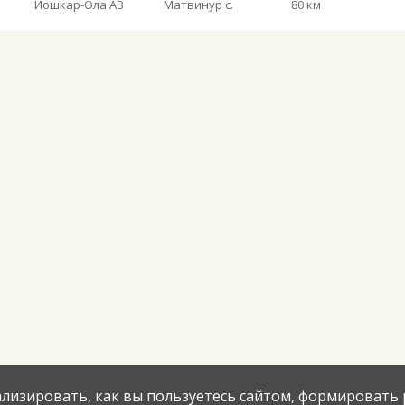
Йошкар-Ола АВ
Матвинур с.
80 км
нализировать, как вы пользуетесь сайтом, формировать