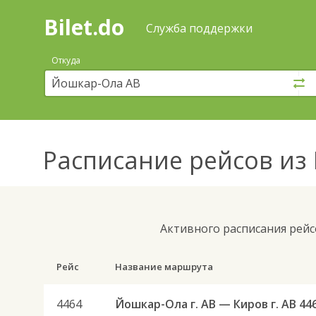
Bilet.do
—
Bilet.do
Поиск
Служба поддержки
и
покупка
Откуда
билетов
на
автобус
онлайн
Расписание рейсов
из 
Активного расписания рейс
Рейс
Название маршрута
4464
Йошкар-Ола г. АВ — Киров г. АВ 44