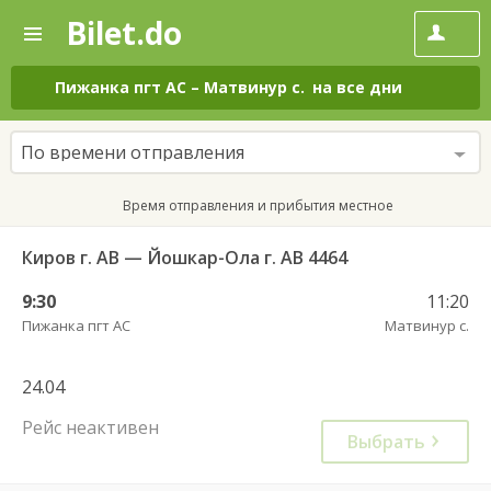
Bilet.do
—
Bilet.do
Поиск
и
покупка
Пижанка пгт АС
–
Матвинур с.
на все дни
билетов
на
автобус
По времени отправления
онлайн
Время отправления и прибытия местное
Киров г. АВ — Йошкар-Ола г. АВ 4464
9:30
11:20
Пижанка пгт АС
Матвинур с.
24.04
Рейс неактивен
Выбрать