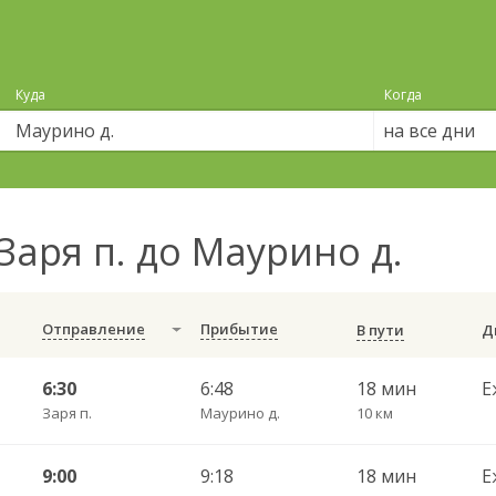
Куда
Когда
на все дни
Заря п. до Маурино д.
Отправление
Прибытие
В пути
6:30
6:48
18 мин
Е
Заря п.
Маурино д.
10 км
9:00
9:18
18 мин
Е