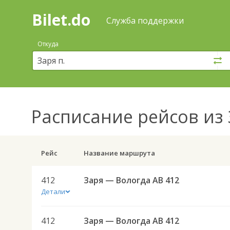
Bilet.do
—
Bilet.do
Поиск
Служба поддержки
и
покупка
Откуда
билетов
на
автобус
онлайн
Расписание рейсов
из 
Рейс
Название маршрута
412
Заря — Вологда АВ 412
Детали
412
Заря — Вологда АВ 412