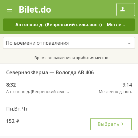
Bilet.do
—
Bilet.do
Поиск
и
покупка
Антоново д. (Вепревский сельсовет)
–
Меглеево д. пов.
билетов
на
автобус
По времени отправления
онлайн
Время отправления и прибытия местное
Северная Ферма — Вологда АВ 406
8:32
9:14
Антоново д. (Вепревский сельсовет)
Меглеево д. пов.
Пн,Вт,Чт
152
руб.
Выбрать