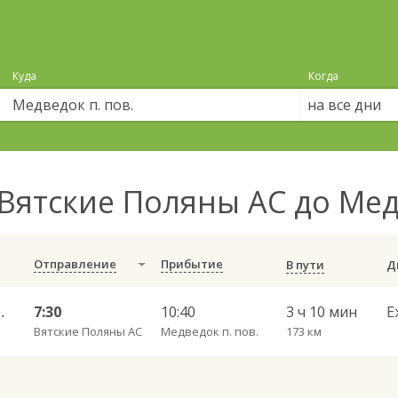
Куда
Когда
на все дни
Вятские Поляны АС до Мед
Отправление
Прибытие
В пути
ров г. АВ 230
7:30
10:40
3 ч 10 мин
Е
Вятские Поляны АС
Медведок п. пов.
173 км