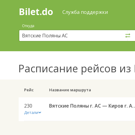
Bilet.do
—
Bilet.do
Поиск
Служба поддержки
и
покупка
Откуда
билетов
на
автобус
онлайн
Расписание рейсов
из 
Рейс
Название маршрута
230
Вятские Поляны г. АС — Ки
Детали