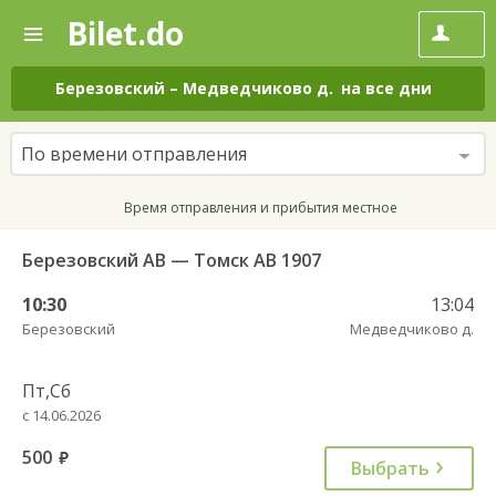
Bilet.do
—
Bilet.do
Поиск
и
покупка
Березовский
–
Медведчиково д.
на все дни
билетов
на
автобус
По времени отправления
онлайн
Время отправления и прибытия местное
Березовский АВ — Томск АВ 1907
10:30
13:04
Березовский
Медведчиково д.
Пт,Сб
с 14.06.2026
500
руб.
Выбрать