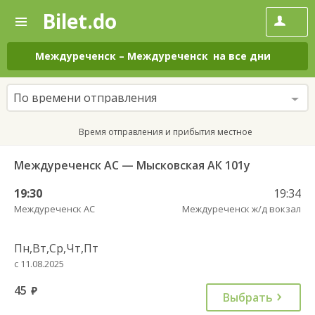
Bilet.do
—
Bilet.do
Поиск
и
покупка
Междуреченск
–
Междуреченск
на все дни
билетов
на
автобус
По времени отправления
онлайн
Время отправления и прибытия местное
Междуреченск АС — Мысковская АК 101у
19:30
19:34
Междуреченск АС
Междуреченск ж/д вокзал
Пн,Вт,Ср,Чт,Пт
с 11.08.2025
45
руб.
Выбрать