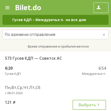
Bilet.do
—
Bilet.do
Поиск
и
покупка
Гусев КДП
–
Междуречье п.
на все дни
билетов
на
автобус
По времени отправления
онлайн
Время отправления и прибытия местное
573 Гусев КДП — Советск АС
6:20
6:54
Гусев КДП
Междуречье п.
Пн,Вт,Ср,Чт,Пт,Сб
с 08.01.2026
121
руб.
Выбрать