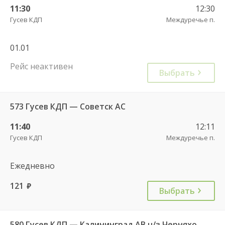
11:30
12:30
Гусев КДП
Междуречье п.
01.01
Рейс неактивен
Выбрать
573 Гусев КДП — Советск АС
11:40
12:11
Гусев КДП
Междуречье п.
Ежедневно
121
руб.
Выбрать
580 Гусев КДП — Калининград АВ ч/з Черняховск АС