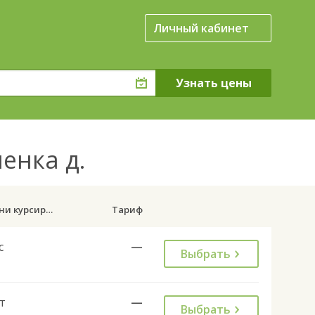
Личный кабинет
ленка д.
Дни курсирования
Тариф
с
—
Выбрать
т
—
Выбрать