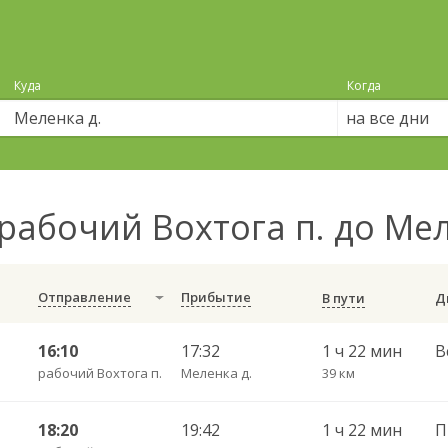
Куда
Когда
на все дни
рабочий Вохтога п. до Ме
Отправление
Прибытие
В пути
16:10
17:32
1 ч 22 мин
В
рабочий Вохтога п.
Меленка д.
39 км
18:20
19:42
1 ч 22 мин
П