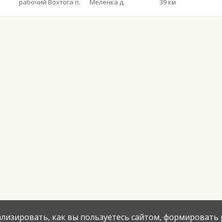
рабочий Вохтога п.
Меленка д.
39 км
нализировать, как вы пользуетесь сайтом, формировать