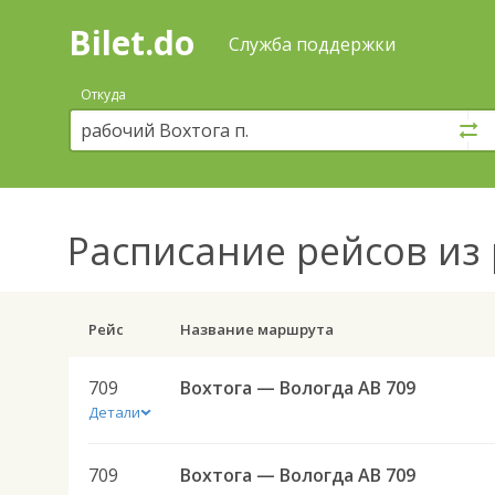
Bilet.do
—
Bilet.do
Поиск
Служба поддержки
и
покупка
Откуда
билетов
на
автобус
онлайн
Расписание рейсов
из 
Рейс
Название маршрута
709
Вохтога — Вологда АВ 709
Детали
709
Вохтога — Вологда АВ 709