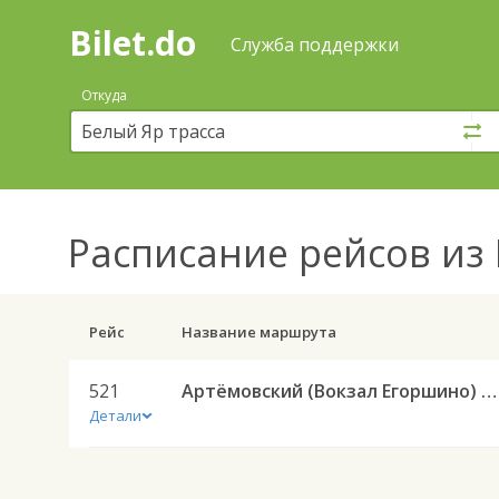
Bilet.do
—
Bilet.do
Поиск
Служба поддержки
и
покупка
Откуда
билетов
на
автобус
онлайн
Расписание рейсов
из 
Рейс
Название маршрута
521
Артёмовский (Вокзал Егоршино) — Ирбит АС 521
Детали