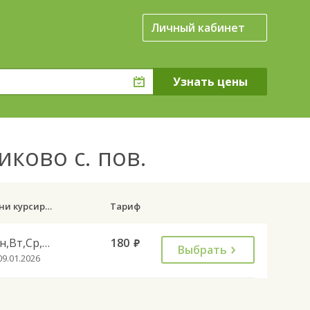
Личный кабинет
иково с. пов.
Дни курсирования
Тариф
Пн,Вт,Ср,Чт,Пт
180
руб.
Выбрать
09.01.2026