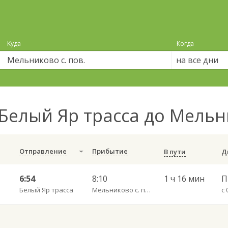
Куда
Когда
на все дни
Белый Яр трасса до Мельн
Отправление
Прибытие
В пути
6:54
8:10
1 ч 16 мин
Белый Яр трасса
Мельниково с. пов.
с 