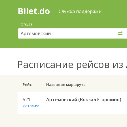
Bilet.do
—
Bilet.do
Поиск
Служба поддержки
и
покупка
Откуда
билетов
на
автобус
онлайн
Расписание рейсов
из 
Рейс
Название маршрута
521
Артёмовский (Вокзал Егоршино) — Ирбит АС 521
Детали