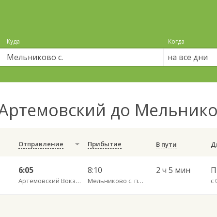
Куда
Когда
на все дни
Артемовский до Мельнико
Отправление
Прибытие
В пути
6:05
8:10
2 ч 5 мин
Артемовский Вокзал Егоршино
Мельниково с. пов.
с 