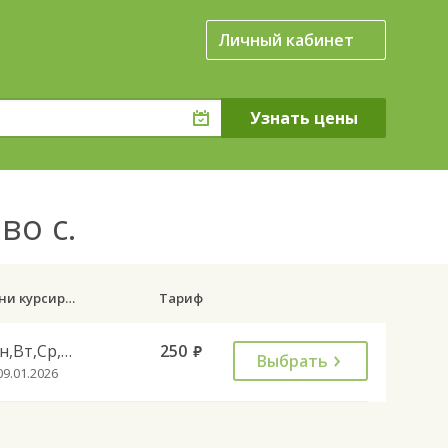
Личный кабинет
во с.
Дни курсирования
Тариф
Пн,Вт,Ср,Чт,Пт
250
руб.
Выбрать
09.01.2026