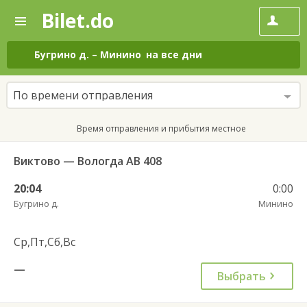
Bilet.do
—
Bilet.do
Поиск
и
покупка
Бугрино д.
–
Минино
на все дни
билетов
на
автобус
По времени отправления
онлайн
Время отправления и прибытия местное
Виктово — Вологда АВ 408
20:04
0:00
Бугрино д.
Минино
Ср,Пт,Сб,Вс
—
Выбрать