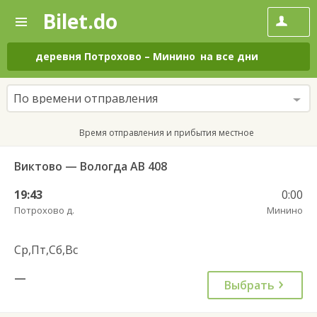
Bilet.do
—
Bilet.do
Поиск
и
покупка
деревня Потрохово
–
Минино
на все дни
билетов
на
автобус
По времени отправления
онлайн
Время отправления и прибытия местное
Виктово — Вологда АВ 408
19:43
0:00
Потрохово д.
Минино
Ср,Пт,Сб,Вс
—
Выбрать